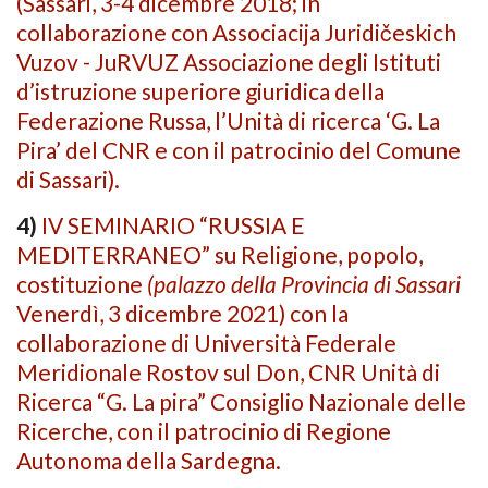
(Sassari, 3-4 dicembre 2018; in
collaborazione con
Associacija Juridičeskich
Vuzov -
J
uRVUZ
Associazione degli Istituti
d’istruzione superiore giuridica della
Federazione Russa
, l’Unità di ricerca ‘G. La
Pira’ del CNR e con il patrocinio del Comune
di Sassari
).
4)
IV SEMINARIO “RUSSIA E
MEDITERRANEO” su Religione, popolo,
costituzione
(palazzo della Provincia di Sassari
Venerdì, 3 dicembre 2021) con la
collaborazione di Università Federale
Meridionale Rostov sul Don, CNR
Unità di
Ricerca “G. La pira”
Consiglio Nazionale delle
Ricerche
,
con il patrocinio di Regione
Autonoma della Sardegna.