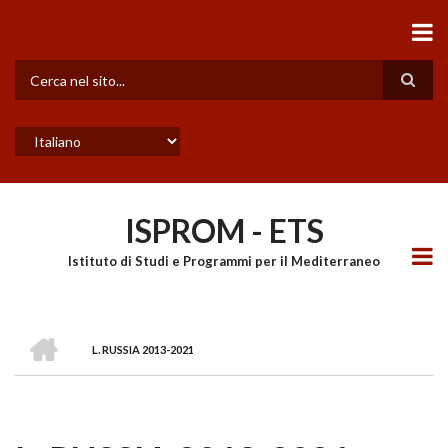
Salta
al
contenuto
principale
Cerca
Select
your
language
ISPROM - ETS
Istituto di Studi e Programmi per il Mediterraneo
HOME
L. RUSSIA 2013-2021
BRICIOLE
DI
PANE